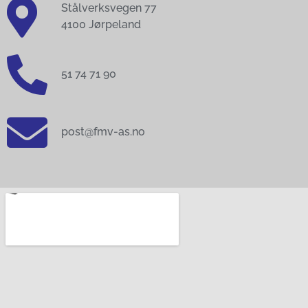
Stålverksvegen 77
4100 Jørpeland
51 74 71 90
post@fmv-as.no