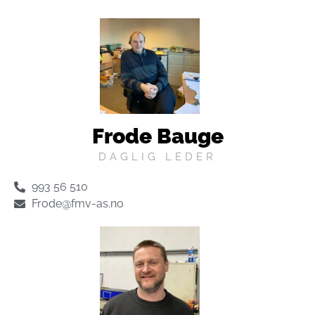
Frode Bauge
DAGLIG LEDER
993 56 510
Frode@fmv-as.no