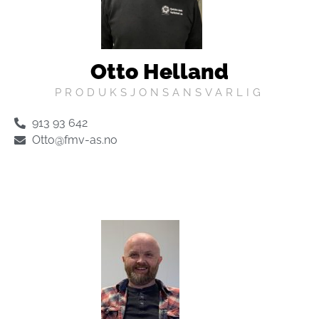
Otto Helland
PRODUKSJONSANSVARLIG
913 93 642
Otto@fmv-as.no