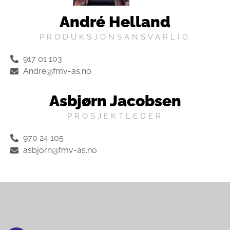
André Helland
PRODUKSJONSANSVARLIG
917 01 103
Andre@fmv-as.no
Asbjørn Jacobsen
PROSJEKTLEDER
970 24 105
asbjorn@fmv-as.no